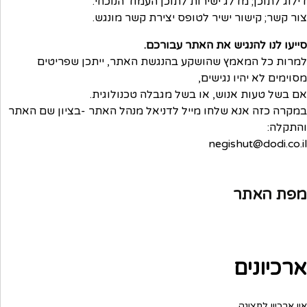
דילוג לתוכן; מדלג ישירות לתוכן העמוד הנוכחי.
צור קשר; קישור ישיר לטופס יצירת קשר מונגש.
סייעו לנו להנגיש את האתר עבורכם.
למרות כל המאמץ שהושקע בהנגשת האתר, ייתכן שפריטים
מסוימים לא יהיו נגישים,
אם בשל טעות אנוש, או בשל מגבלה טכנולוגית.
במקרה כזה אנא שלחו מייל לדניאל מנהל האתר -בציון שם האתר
והתקלה:
negishut@dodi.co.il
מפת האתר
ארכיונים
אין ארכיון לתצוגה.