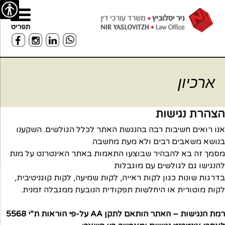
רו
פת
בור
נגישות
תפריט
שר
תוכן
אתר
ארכיון
הצהרת נגישות
אנו רואים חשיבות רבה בהנגשת האתר לכלל הגולשים. השקענו
בנושא משאבים רבים ולא מעת מחשבה.
מסמך זה בא להבהיר שבוצעו התאמות באתר האינטרנט על מנת
להנגישו גם לגולשים עם מוגבלות
בדרגות שונות כגון לקות ראייה, לקות שמיעה, לקות קוגניטיבית,
לקות מוטורית או היחלשות תפקודית הנובעת ממגבלה זמנית.
רמת הנגישות – האתר הותאם לתקן AA על-פי הוראות ת”י 5568