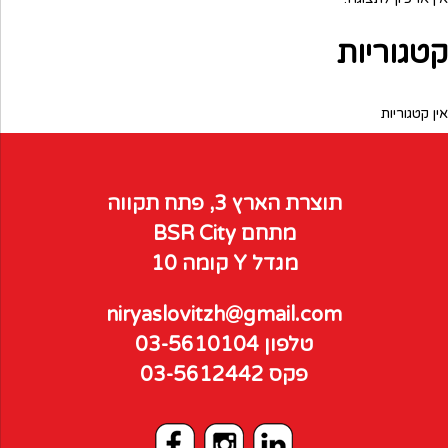
קטגוריות
אין קטגוריות
תוצרת הארץ 3, פתח תקווה
מתחם BSR City
מגדל Y קומה 10
niryaslovitzh@gmail.com
טלפון
03-5610104
פקס
03-5612442