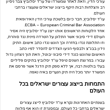
עורכי הדין, וזאת לאחר שמשרדו של עו"ד יסלוביץ צבר ניסיון
רב והצלחות רבות היקף בייצוג ישראלים שנעצרו ברחבי
העולם.
עו"ד יסלוביץ, חבר כיום בלשכת עורכי הדין האירופאית
ECBA – European Criminal Bar Association.
אחד הלקוחות הראשונים אותו ייצג עו"ד יסלוביץ היה אסיר
העולם דידי סיבוני אשר התלונן על הטרדה מינית נגד סוהרת,
וזו התלוננה נגדו בחזרה וכך הוגש נגדו כתב אישום. התיק
נידון בבג"צ ולבסוף הגיעו הצדדים להסדר לפיו כתב
האישום שהוגש כנגד דידי סיבוני יבוטל, וזאת תוך ניצחון גדול
עבורו. במרוצת השנים טיפל עו"ד יסלוביץ בתיקים פליליים
בעלי בולטות רבה, אך ללא ספק תיק הדגל אשר פרסם את
המשרד יותר מכל היה תיק הנערים באיה נאפה.
התמחות בייצוג עצורים ישראלים בכל
העולם
בשנתיים האחרונות נקרא עו"ד יסלוביץ לייצג עצורים
ישראלים ברחבי כל העולם, ובמסגרת זו הוא אף מלווה