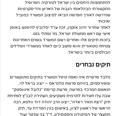
להתחממות היחסים בין ישראל לטורקיה. הפרופיל
התקשורתי הבינלאומי הגבוה של הארוע והדיסקרטיות
שנדרשה לאורך הפרשה הביאו למיצוב המשרד כמוביל
ואיכותי.
לאחר שחרור הזוג אוקנין, זכה עו״ד יסלוביץ להיפגש באופן
אישי עם ראש ממשלת ישראל, מר נפתלי בנט.
בזכות תיקים אלו ואחרים רשם המשרד בשנים האחרונות
צמיחה מטאורית והוא נחשב כיום לאחד ממשרדי הפלילים
הבולטים ביותר בישראל.
תיקים נבחרים
מלבד פרשיית איה נאפה טיפל המשרד בתיקים מתוקשרים
ומפורסמים, ביניהם פרשת טלגראס – ייצוג בראל לוי,
הנאשם המרכזי בפרשה, פרשת קריסת "גלובל אינווסטק"
שבה עלו חשדות לתרמית משקיעים; העתירה לבג"ץ לפתיחת
תיק "רצח תאיר ראדה"; ייצוג הרב יהודה דוד וולפא, רבה
הראשי של ראשון לציון, באישום בגין הטרדת עד, תיק
המעצר של הגניקולוג והסקסולוג, ד"ר בני שכטר ועוד.