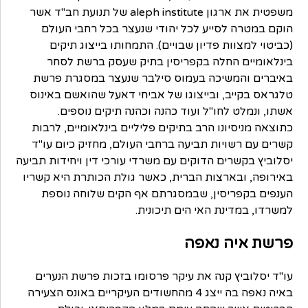
משפטית את ארגון aleph institute של תנועת חב"ד אשר
הוקם במטרה לסייע לכל יהודי שנעצר בכל רחבי העולם
(כביטוי למצוות פדיון שבויים). התמחותו בייצוג תיקים
בינלאומיים החלה בקפריסין בתיק שעסק ברשת לסחר
באיברים והמשיכה בעמוס סילבר שנעצר במסגרת פרשת
טלגראס בקייב, ובייצוגו של אביחי דאעל שהואשם באינוס
אשתו, ונמלט לחו"ל ועוד כהנה וכהנה תיקים נוספים.
כתוצאה מניסיונו הרב בתיקים פליליים בינלאומיים, לרבות
קשרים עם רשויות תביעה ברחבי העולם, מחזיק כיום עו"ד
יסלוביץ בקשרים הדוקים עם משרדי עורכי דין ויחידות תביעה
באירופה, ובארצות הברית, כאשר גולת הכותרת היא קשריו
הענפים בקפריסין, שבמסגרתם אף הקים שלוחה נוספת
למשרדו, במדינת האי הים תיכונית.
פרשת איה נאפה
עו"ד יסלוביץ קנה את עיקר פרסומו בזכות פרשת הנערים
באיה נאפה בה ייצג 4 מהחשודים העיקריים באונס הצעירה