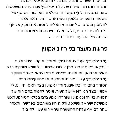
הבריטית אשר שהתה עימם במלון הקפריסאי. יכולת
התמודדותו המרשימה של עו"ד יסלוביץ עם מערכת משפטית
שונה בתכלית, לחץ תקשורתי בינלאומי ועדכונן השוטף של
משפחות הנערים באופן רגיש ואנושי, הוכיח את עצמו
לחלוטין ובסופו של יום הוא הצליח להטות את הכף, על אף
כל הלחצים מסביב, ולהביא לזיכויים המוחלט וחזרתם
הביתה של ארבעת "גיבורי" הפרשה.
פרשת מעצר בני הזוג אקונין
עו"ד יסלוביץ אף ייצג את נטלי ומורדי אוקנין, הישראלים
שנכלאו באיסטנבול בגין צילום ארמונו של נשיא טורקיה רג'פ
טאיפ ארדואן, והואשמו בריגול מדיני וצבאי. לאחר ששקד
עו"ד יסלוביץ על שיפור תנאיהם, הוא נפגש עימם בבתי
הסוהר בהם היו כלואים, מורדי אקונין בצד האסייתי, ונטלי
אקונין בצד האירופאי של העיר, וניסה להפיח בהם רוח של
תקווה. בני הזוג אקונין שוחררו ממעצרם בכלא הטורקי. ראש
ממשלת ישראל ונשיא טורקיה היו מעורבים בפרשה, ולאחר
שחרורם אף עלתה ההשערה שהאירוע עשוי להוביל