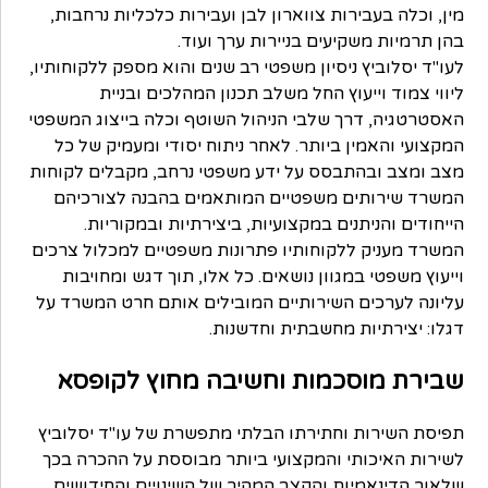
מין, וכלה בעבירות צווארון לבן ועבירות כלכליות נרחבות,
בהן תרמיות משקיעים בניירות ערך ועוד.
לעו"ד יסלוביץ ניסיון משפטי רב שנים והוא מספק ללקוחותיו,
ליווי צמוד וייעוץ החל משלב תכנון המהלכים ובניית
האסטרטגיה, דרך שלבי הניהול השוטף וכלה בייצוג המשפטי
המקצועי והאמין ביותר. לאחר ניתוח יסודי ומעמיק של כל
מצב ומצב ובהתבסס על ידע משפטי נרחב, מקבלים לקוחות
המשרד שירותים משפטיים המותאמים בהבנה לצורכיהם
הייחודים והניתנים במקצועיות, ביצירתיות ובמקוריות.
המשרד מעניק ללקוחותיו פתרונות משפטיים למכלול צרכים
וייעוץ משפטי במגוון נושאים. כל אלו, תוך דגש ומחויבות
עליונה לערכים השירותיים המובילים אותם חרט המשרד על
דגלו: יצירתיות מחשבתית וחדשנות.
שבירת מוסכמות וחשיבה מחוץ לקופסא
תפיסת השירות וחתירתו הבלתי מתפשרת של עו"ד יסלוביץ
לשירות האיכותי והמקצועי ביותר מבוססת על ההכרה בכך
שלאור הדינאמיות והקצב המהיר של השינויים והחידושים