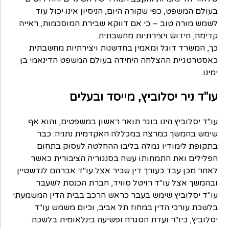
בעולם המשפט, כפי שקורה היום, הניסיון אינו יכול עוד
לשמש מורה טוב – כי אם דווקא שבירת המוסכמות, ראייה
קדימה, חידוש ויצירתיות מחשבתית.
כך, המשרד דוגל ומאמין בחדשנות ויצירתיות מחשבתית
כאסטרטגיית ההצלחה היחידה בעולם המשפט הדינאמי בן
ימינו.
עו"ד ניר יסלוביץ, מייסד ובעלים
עו"ד יסלוביץ הינו בוגר תואר ראשון במשפטים, והוא אף
שימש בהמשך כמרצה במכללה האקדמית נתניה. כבר
בתקופת לימודיו גמלה בליבו ההחלטה לעסוק בתחום
הפלילים ואת התמחותו עשה בסנגוריה הציבורית כאשר
לאחר מכן עבד כעורך דין שכיר אצל עו"ד אברהם לנדשטיין
ובהמשך אצל עו"ד רויטל סוויד, חברת הכנסת לשעבר.
עו"ד יסלוביץ שימש בעבר כראש הרכב בבית הדין המשמעתי
בלשכת עורכי הדין במחוז תל אביב, וכיום משמש עו"ד
יסלוביץ, כיו"ר ועדת הסגרה ופשיעה בינלאומית בלשכת